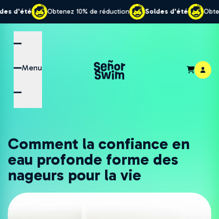
btenez 10% de réduction
Soldes d'été
Obtenez 10% de rédu
Menu
Comment la confiance en
eau profonde forme des
nageurs pour la vie