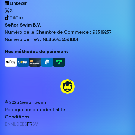
LinkedIn
X
TikTok
Señor Swim B.V.
Numéro de la Chambre de Commerce : 93519257
Numéro de TVA : NL866435591B01
Nos méthodes de paiement
© 2026 Señor Swim
Politique de confidentialité
Conditions
EN
NL
DE
ES
FR
SV