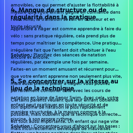
amovibles, ce qui permet d'ajuster la flottabilité à
4. Manque de structure ou de
mesure que votre enfant gagne en confiance dans
régularité dans la pratique
l'eau. Ainsi, la transition se fait en douceur et en
toute sécurité.
Apprendre à nager est comme apprendre à faire du
vélo : sans pratique régulière, cela prend plus de
temps pour maîtriser la compétence. Une pratique
irrégulière fait que l'enfant doit s'habituer à l'eau
Solution
: Planifiez des séances de natation
encore et encore.
régulières, par exemple une fois par semaine.
Faites-en un moment amusant et récurrent pour
que votre enfant apprenne non seulement plus vite,
5. Se concentrer sur la vitesse au
mais aussi prenne plaisir à nager. Vous pouvez
lieu de la technique
parfaitement combiner cela avec les cours de
natation en ligne de Senor Swim. Avec cela, votre
Certains parents veulent que leur enfant obtienne
enfant peut pratiquer en toute sécurité et de
son diplôme de natation le plus rapidement
manière structurée, à la maison comme à la
possible, mais oublient que la technique correcte
piscine, à son propre rythme.
est tout aussi importante. Un enfant qui nage vite
Solution
: Concentrez-vous d'abord sur les bases :
mais incorrectement développe de mauvaises
flotter, une bonne position dans l'eau et les styles