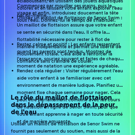
Commencez par mouiller ses mains, puis le
colorés et en laissant votre enfant explorer l'eau
visage et enfin, introduisez doucement la tête
par lui-même.
Utilisez un maillot de flottaison de Senor Swim :
sous l'eau. Donnez-lui le temps de s'habituer.
Un maillot de flottaison assure que votre enfant
se sente en sécurité dans l'eau. Il offre la
flottabilité nécessaire pour rester à flot de
Restez calme et positif : Les enfants ressentent
manière indépendante et permet une liberté de
quand les parents sont tendus. Montrez de
mouvement totale. Cela aide à renforcer la
l'assurance, souriez souvent et faites de chaque
confiance sans craindre de couler.
moment de natation une expérience agréable.
Rendez cela régulier : Visiter régulièrement l'eau
aide votre enfant à se familiariser avec cet
environnement de manière ludique. Planifiez un
moment fixe chaque semaine pour nager. Cela
Le rôle du maillot de flottaison
peut être parfaitement combiné avec les cours
dans le dépassement de la peur
de natation en ligne de Senor Swim, pour que
de l'eau
votre enfant apprenne à nager en toute sécurité
et de manière amusante.
Utiliser un maillot de flottaison de Senor Swim ne
fournit pas seulement du soutien, mais aussi de la