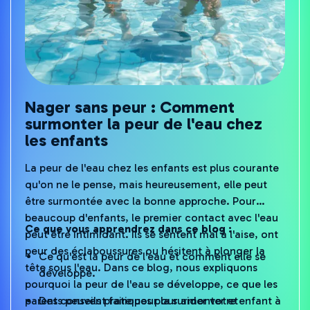
Nager sans peur : Comment
surmonter la peur de l'eau chez
les enfants
La peur de l'eau chez les enfants est plus courante
qu'on ne le pense, mais heureusement, elle peut
être surmontée avec la bonne approche. Pour
beaucoup d'enfants, le premier contact avec l'eau
Ce que vous apprendrez dans ce blog :
peut être intimidant. Ils se sentent mal à l'aise, ont
peur des éclaboussures ou hésitent à plonger la
Ce qu'est la peur de l'eau et comment elle se
tête sous l'eau. Dans ce blog, nous expliquons
développe.
pourquoi la peur de l'eau se développe, ce que les
parents peuvent faire pour la surmonter et
Des conseils pratiques pour aider votre enfant à