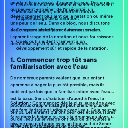
pendant le processus d'apprentissage. Des erreurs
Les erreurs que de nombreux parents (souvent
qui peuvent entraîner de l'insécurité, un
inconsciemment) commettent lors de
développement plus lent de la natation ou même
l'apprentissage de la natation.
une peur de l'eau. Dans ce blog, nous discutons
des cinq erreurs les plus courantes lors de
Comment identifier et éviter ces erreurs.
l'apprentissage de la natation et nous fournissons
Quels outils aident vraiment à un
des conseils pratiques pour les éviter.
développement sûr et rapide de la natation.
1. Commencer trop tôt sans
familiarisation avec l'eau
De nombreux parents veulent que leur enfant
apprenne à nager le plus tôt possible, mais ils
oublient parfois que la familiarisation avec l'eau
est la base. Sans s'habituer d'abord à l'eau, le
Solution
: Commencez dès le plus jeune âge avec
processus d'apprentissage peut prendre plus de
une familiarisation ludique avec l'eau. Cela peut se
temps. Les enfants qui ont peur des éclaboussures
faire dans la baignoire, sous la douche ou dans une
ou de l'eau sur le visage ont plus de difficultés à
piscine peu profonde avec un float suit de Senor
maîtriser les techniques de natation.
2. Faire confiance aux brassards