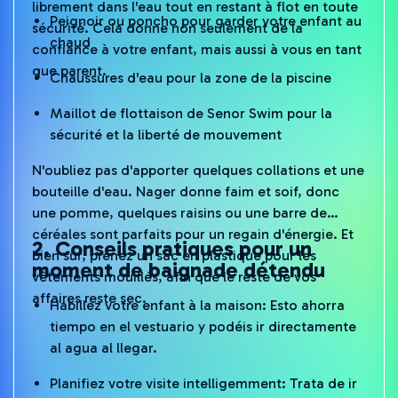
librement dans l'eau tout en restant à flot en toute
Peignoir ou poncho pour garder votre enfant au
sécurité. Cela donne non seulement de la
chaud
confiance à votre enfant, mais aussi à vous en tant
que parent.
Chaussures d'eau pour la zone de la piscine
Maillot de flottaison de Senor Swim pour la
sécurité et la liberté de mouvement
N'oubliez pas d'apporter quelques collations et une
bouteille d'eau. Nager donne faim et soif, donc
une pomme, quelques raisins ou une barre de
céréales sont parfaits pour un regain d'énergie. Et
2. Conseils pratiques pour un
bien sûr, prenez un sac en plastique pour les
moment de baignade détendu
vêtements mouillés, afin que le reste de vos
affaires reste sec.
Habillez votre enfant à la maison: Esto ahorra
tiempo en el vestuario y podéis ir directamente
al agua al llegar.
Planifiez votre visite intelligemment: Trata de ir