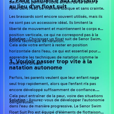
Swim. Cela permet à votre enfant de se sentir à
au lieu d'un float suit
l'aise dans l'eau de manière ludique et sans crainte.
Les brassards sont encore souvent utilisés, mais ils
ne sont pas un accessoire idéal. Ils limitent la
liberté de mouvement et maintiennent le corps en
position verticale, ce qui ne correspond pas à la
Solution
: Choisissez un float suit de Senor Swim.
bonne technique de natation.
Cela aide votre enfant à rester en position
horizontale dans l'eau, ce qui est essentiel pour
apprendre les techniques de natation comme le
3. Vouloir passer trop vite à la
crawl et la brasse.
natation autonome
Parfois, les parents veulent que leur enfant nage
seul trop rapidement, alors que l'enfant n'a pas
encore développé suffisamment de confiance.
Cela peut entraîner de la peur, voire des situations
Solution
: Assurez-vous de développer l'autonomie
dangereuses.
dans l'eau de manière progressive. Le Senor Swim
Float Suit Pro est équipé d'éléments de flottaison