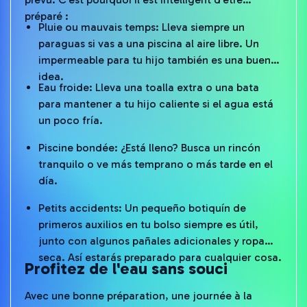
préparé :
Pluie ou mauvais temps: Lleva siempre un
paraguas si vas a una piscina al aire libre. Un
impermeable para tu hijo también es una buena
idea.
Eau froide: Lleva una toalla extra o una bata
para mantener a tu hijo caliente si el agua está
un poco fría.
Piscine bondée: ¿Está lleno? Busca un rincón
tranquilo o ve más temprano o más tarde en el
día.
Petits accidents: Un pequeño botiquín de
primeros auxilios en tu bolso siempre es útil,
junto con algunos pañales adicionales y ropa
seca. Así estarás preparado para cualquier cosa.
Profitez de l'eau sans souci
Avec une bonne préparation, une journée à la