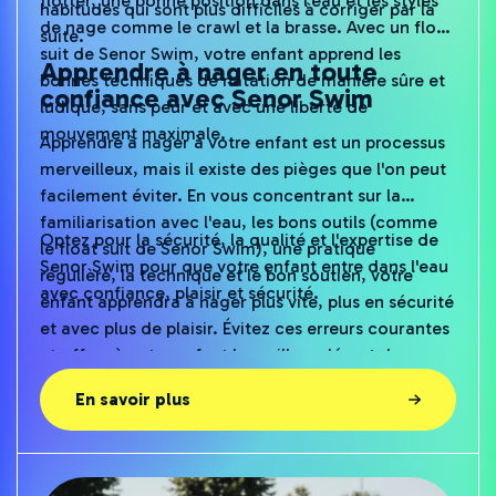
habitudes qui sont plus difficiles à corriger par la
de nage comme le crawl et la brasse. Avec un float
suite.
suit de Senor Swim, votre enfant apprend les
Apprendre à nager en toute
bonnes techniques de natation de manière sûre et
confiance avec Senor Swim
ludique, sans peur et avec une liberté de
mouvement maximale.
Apprendre à nager à votre enfant est un processus
merveilleux, mais il existe des pièges que l'on peut
facilement éviter. En vous concentrant sur la
familiarisation avec l'eau, les bons outils (comme
Optez pour la sécurité, la qualité et l'expertise de
le float suit de Senor Swim), une pratique
Senor Swim pour que votre enfant entre dans l'eau
régulière, la technique et le bon soutien, votre
avec confiance, plaisir et sécurité.
enfant apprendra à nager plus vite, plus en sécurité
et avec plus de plaisir. Évitez ces erreurs courantes
et offrez à votre enfant le meilleur départ dans
l'eau.
En savoir plus