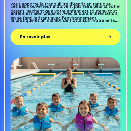
vous apporte la tranquillité d'esprit en tant que
Les eaux ouvertes ne doivent pas faire peur si votre
parent, sachant que votre enfant est soutenu tout
enfant est bien préparé. Avec la bonne orientation,
en se familiarisant avec l'environnement.
la pratique et un maillot de flottaison, votre enfant
peut apprendre à nager de manière sûre et
amusante dans la mer, un lac ou une rivière.
En savoir plus
Donnez à votre enfant la confiance nécessaire
pour explorer l'aventure des eaux ouvertes avec
Senor Swim.