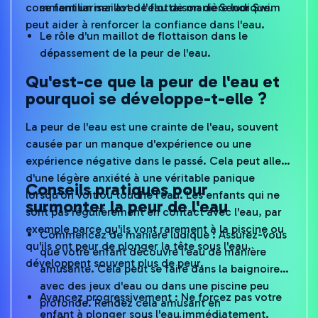
comment un maillot de flottaison de Senor Swim
se familiariser avec l'eau de manière ludique.
peut aider à renforcer la confiance dans l'eau.
Le rôle d'un maillot de flottaison dans le
dépassement de la peur de l'eau.
Qu'est-ce que la peur de l'eau et
pourquoi se développe-t-elle ?
La peur de l'eau est une crainte de l'eau, souvent
causée par un manque d'expérience ou une
expérience négative dans le passé. Cela peut aller
d'une légère anxiété à une véritable panique
Conseils pratiques pour
lorsqu'on voit ou touche l'eau. Les enfants qui ne
surmonter la peur de l'eau
sont pas régulièrement en contact avec l'eau, par
exemple parce qu'ils vont rarement à la piscine ou
Commencez de manière ludique : Assurez-vous
qu'ils ont peur de plonger la tête sous l'eau,
que votre enfant découvre l'eau de manière
développent souvent plus de peur.
amusante. Cela peut se faire dans la baignoire,
avec des jeux d'eau ou dans une piscine peu
Avancez progressivement : Ne forcez pas votre
profonde. Rendez cela amusant en
enfant à plonger sous l'eau immédiatement.
éclaboussant, en utilisant des jouets aquatiques