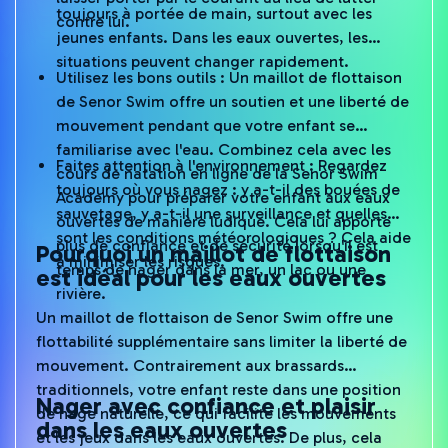
toujours à portée de main, surtout avec les
contre lui.
jeunes enfants. Dans les eaux ouvertes, les
situations peuvent changer rapidement.
Utilisez les bons outils : Un maillot de flottaison
de Senor Swim offre un soutien et une liberté de
mouvement pendant que votre enfant se
familiarise avec l'eau. Combinez cela avec les
Faites attention à l'environnement : Regardez
cours de natation en ligne de la Senor Swim
toujours où vous nagez : y a-t-il des bouées de
Academy pour préparer votre enfant aux eaux
sauvetage, y a-t-il une surveillance et quelles
ouvertes de manière ludique. Cela lui apporte
sont les conditions météorologiques ? Cela aide
plus de confiance et de sécurité lorsqu'il est
Pourquoi un maillot de flottaison
à minimiser les risques.
temps de nager dans la mer, un lac ou une
est idéal pour les eaux ouvertes
rivière.
Un maillot de flottaison de Senor Swim offre une
flottabilité supplémentaire sans limiter la liberté de
mouvement. Contrairement aux brassards
traditionnels, votre enfant reste dans une position
Nager avec confiance et plaisir
de nage naturelle, ce qui facilite les mouvements
dans les eaux ouvertes
et les jeux dans les eaux ouvertes. De plus, cela