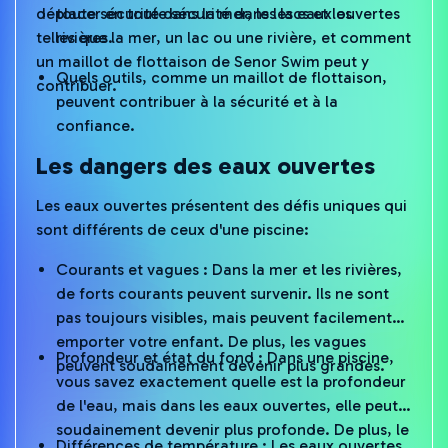
déplacer en toute sécurité dans les eaux ouvertes
toute sécurité dans la mer, les lacs et les
telles que la mer, un lac ou une rivière, et comment
rivières.
un maillot de flottaison de Senor Swim peut y
Quels outils, comme un maillot de flottaison,
contribuer.
peuvent contribuer à la sécurité et à la
confiance.
Les dangers des eaux ouvertes
Les eaux ouvertes présentent des défis uniques qui
sont différents de ceux d'une piscine:
Courants et vagues : Dans la mer et les rivières,
de forts courants peuvent survenir. Ils ne sont
pas toujours visibles, mais peuvent facilement
emporter votre enfant. De plus, les vagues
Profondeur et état du fond : Dans une piscine,
peuvent soudainement devenir plus grandes.
vous savez exactement quelle est la profondeur
de l'eau, mais dans les eaux ouvertes, elle peut
soudainement devenir plus profonde. De plus, le
Différences de température : Les eaux ouvertes
fond peut être boueux, glissant ou rempli de