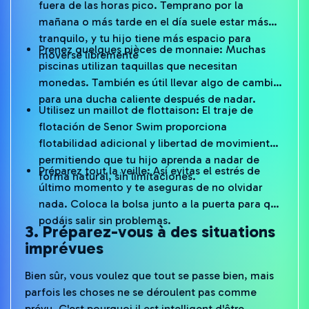
fuera de las horas pico. Temprano por la
mañana o más tarde en el día suele estar más
tranquilo, y tu hijo tiene más espacio para
Prenez quelques pièces de monnaie: Muchas
moverse libremente
piscinas utilizan taquillas que necesitan
monedas. También es útil llevar algo de cambio
para una ducha caliente después de nadar.
Utilisez un maillot de flottaison: El traje de
flotación de Senor Swim proporciona
flotabilidad adicional y libertad de movimiento,
permitiendo que tu hijo aprenda a nadar de
Préparez tout la veille: Así evitas el estrés de
forma natural, sin limitaciones.
último momento y te aseguras de no olvidar
nada. Coloca la bolsa junto a la puerta para que
podáis salir sin problemas.
3. Préparez-vous à des situations
imprévues
Bien sûr, vous voulez que tout se passe bien, mais
parfois les choses ne se déroulent pas comme
prévu. C'est pourquoi il est intelligent d'être